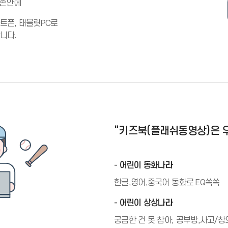
 손안에
트폰, 태블릿PC로
니다.
“키즈북(플래쉬동영상)은
- 어린이 동화나라
한글,영어,중국어 동화로 EQ쏙쏙
- 어린이 상상나라
궁금한 건 못 참아, 공부방,사고/창